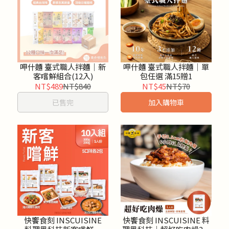
呷什麵 臺式職人拌麵│新
呷什麵 臺式職人拌麵│單
客嚐鮮組合(12入)
包任選 滿15贈1
NT$489
NT$840
NT$45
NT$70
已售完
加入購物車
快饗食刻 INSCUISINE
快饗食刻 INSCUISINE 料