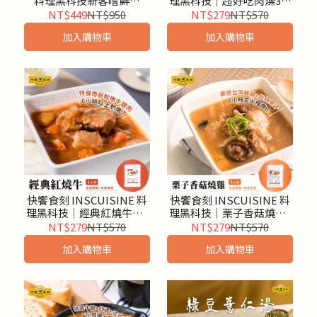
料理黑科技新客嚐鮮組
理黑科技│超好吃肉燥3入
(5,10入) - 法式紅酒燉牛肉/
組
NT$449
NT$950
NT$279
NT$570
栗子香菇燒雞/經典紅燒牛
加入購物車
加入購物車
肉/超好吃肉燥/港式精燉牛
腩煲
快饗食刻 INSCUISINE 料
快饗食刻 INSCUISINE 料
理黑科技│經典紅燒牛肉3
理黑科技│栗子香菇燒雞3
入組
入組
NT$279
NT$570
NT$279
NT$570
加入購物車
加入購物車