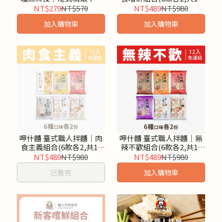
煲3入組
入)
NT$279
NT$570
NT$489
NT$980
加入購物車
加入購物車
呷什麵 臺式職人拌麵│肉
呷什麵 臺式職人拌麵│無
食主義組合(6款各2,共12
辣不歡組合(6款各2,共12
入)
入)
NT$489
NT$980
NT$489
NT$980
已售完
加入購物車