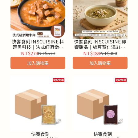
快饗食刻 INSCUISINE 料
快饗食刻 INSCUISINE 即
理黑科技│法式紅酒燉牛
饗甜品│綠豆薏仁湯310g
肉3入組
4入組
NT$279
NT$570
NT$189
NT$300
加入購物車
加入購物車
快饗食刻
快饗食刻