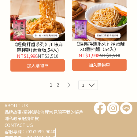
《經典拌麵系列》猴頭菇
《經典拌麵系列》川味麻
XO醬拌麵（54入）
辣拌麵(素食版,54入)
NT$1,998
NT$3,510
NT$1,998
NT$3,510
加入購物車
加入購物車
1
2
1
ABOUT US
品牌故事/精神
購物流程
常見問答
我的帳戶
隱私政策
服務條款
CONTACT US
客服專線：(02)2999-9040