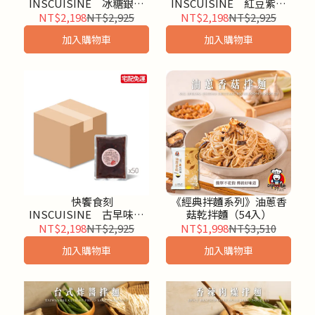
INSCUISINE 冰糖銀耳
INSCUISINE 紅豆紫米
露(45入/箱)
粥(45入/箱)
NT$2,198
NT$2,925
NT$2,198
NT$2,925
加入購物車
加入購物車
快饗食刻
《經典拌麵系列》油蔥香
INSCUISINE 古早味紅
菇乾拌麵（54入）
豆湯(45入/箱)
NT$2,198
NT$2,925
NT$1,998
NT$3,510
加入購物車
加入購物車