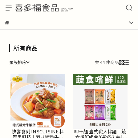
所有商品
預設排序
共 44 件商品
快饗食刻 INSCUISINE 料
呷什麵 臺式職人拌麵│蔬
理黑科技│港式精燉牛腩
食嚐鮮組合(6款各2,共12